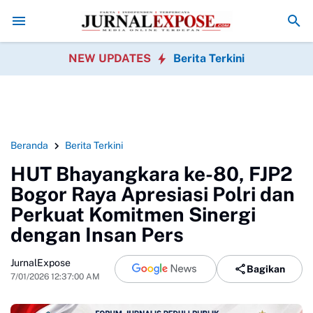
Sosial, Bisa Berujung Masalah Hukum? Ini yang Perlu Diperhatikan
Dan
NEW UPDATES
Berita Terkini
Beranda
Berita Terkini
HUT Bhayangkara ke-80, FJP2
Bogor Raya Apresiasi Polri dan
Perkuat Komitmen Sinergi
dengan Insan Pers
JurnalExpose
Bagikan
7/01/2026 12:37:00 AM