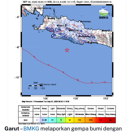
Garut
–
BMKG
melaporkan gempa bumi dengan