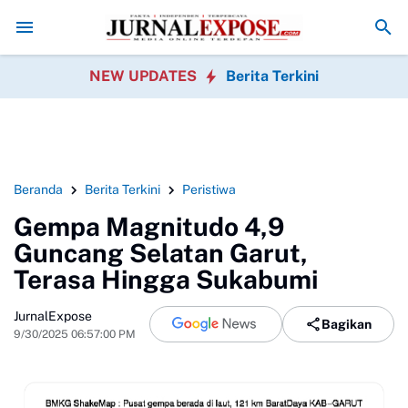
rakhir Kapal Pompong Tenggelam di Meranti Ditemukan, Tim SAR Gab
NEW UPDATES
Berita Terkini
Beranda
Berita Terkini
Peristiwa
Gempa Magnitudo 4,9
Guncang Selatan Garut,
Terasa Hingga Sukabumi
JurnalExpose
Bagikan
9/30/2025 06:57:00 PM