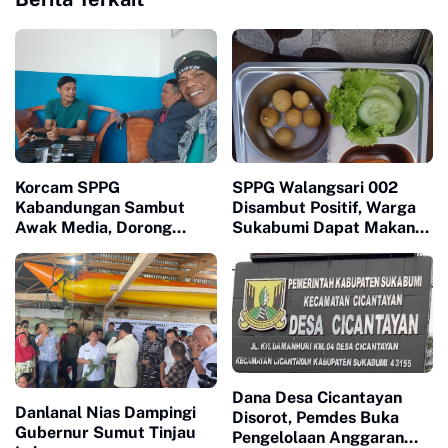
Korcam SPPG
SPPG Walangsari 002
Kabandungan Sambut
Disambut Positif, Warga
Awak Media, Dorong
Sukabumi Dapat Makan
Transparansi Program Gizi
Bergizi Gratis
Dana Desa Cicantayan
Danlanal Nias Dampingi
Disorot, Pemdes Buka
Gubernur Sumut Tinjau
Pengelolaan Anggaran