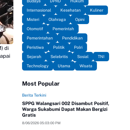
Budaya
DPRD
Hukum
Internasional
Kesehatan
Kuliner
Misteri
Olahraga
Opini
Otomotif
Pemerintah
Pemerintahan
Pendidikan
Peristiwa
Politik
Polri
) di
apai
Sejarah
Selebritis
Sosial
TNI
Technology
Utama
Wisata
Most Popular
Berita Terkini
SPPG Walangsari 002 Disambut Positif,
Warga Sukabumi Dapat Makan Bergizi
Gratis
8/06/2026 05:03:00 PM