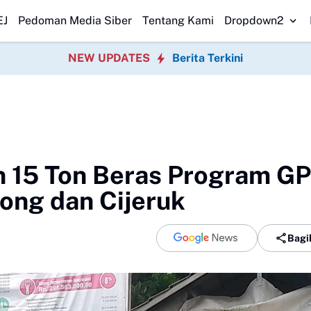
, PPAD Kota Bogor Perkuat Sinergi Pemerintah
DPRD Sukabumi Sahkan
EJ
Pedoman Media Siber
Tentang Kami
Dropdown2
NEW UPDATES
Berita Terkini
n 15 Ton Beras Program G
ong dan Cijeruk
Bagi