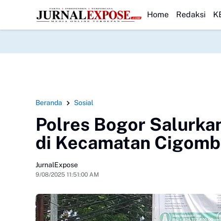
ikan
Danlanal Nias Dampingi Gubernur Sumut Tinjau Lahewa
HEADLINE
HUT ke-23
Home
Redaksi
K
Beranda
Sosial
Polres Bogor Salurka
di Kecamatan Cigomb
JurnalExpose
9/08/2025 11:51:00 AM