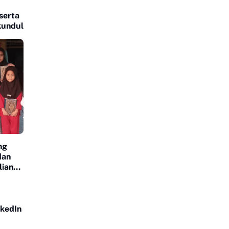
serta
kundul
ng
dan
lian
nkedIn