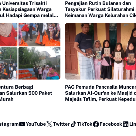
Universitas Trisakti
Pengajian Rutin Bulanan dan
n Kesiapsiagaan Warga
Tasyakur Perkuat Silaturahmi 
ul Hadapi Gempa melalui
Keimanan Warga Kelurahan Ci
KUM-ITT 2026
ntura Berbagi
PAC Pemuda Pancasila Munca
an Salurkan 500 Paket
Salurkan Al-Qur'an ke Masjid 
Murah
Majelis Ta'lim, Perkuat Kepedu
Sosial dan Keagamaan
stagram
YouTube
Twitter
TikTok
Facebook
Li