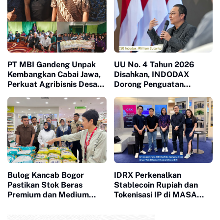
Daerah
PT MBI Gandeng Unpak
UU No. 4 Tahun 2026
Kembangkan Cabai Jawa,
Disahkan, INDODAX
Perkuat Agribisnis Desa
Dorong Penguatan
Pancawati
Kedaulatan Ekosistem
Kripto Indonesia
Bulog Kancab Bogor
IDRX Perkenalkan
Pastikan Stok Beras
Stablecoin Rupiah dan
Premium dan Medium
Tokenisasi IP di MASA
Aman, Masyarakat
2026 Singapura, Dukung
Diminta Tak Panik
Ekonomi Kreatif Indonesia