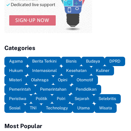
Categories
Agama
Berita Terkini
Bisnis
Budaya
DPRD
Hukum
Internasional
Kesehatan
Kuliner
Misteri
Olahraga
Opini
Otomotif
Pemerintah
Pemerintahan
Pendidikan
Peristiwa
Politik
Polri
Sejarah
Selebritis
Sosial
TNI
Technology
Utama
Wisata
Most Popular