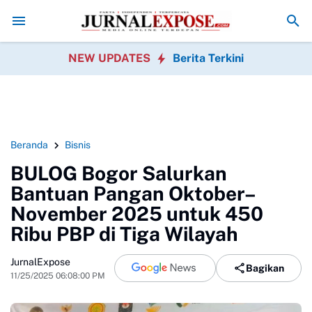
nghijauan Bomang Disorot, Perawatan Pohon Dipertanyakan
Orang Tu
NEW UPDATES
Berita Terkini
Beranda
Bisnis
BULOG Bogor Salurkan
Bantuan Pangan Oktober–
November 2025 untuk 450
Ribu PBP di Tiga Wilayah
JurnalExpose
Bagikan
11/25/2025 06:08:00 PM