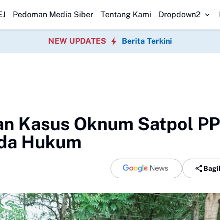
untuk Perkuat Pemberdayaan Pemuda
Pengurus DPK BPD Gunung Guruh P
EJ
Pedoman Media Siber
Tentang Kami
Dropdown2
NEW UPDATES
Berita Terkini
an Kasus Oknum Satpol PP
ada Hukum
Bagi