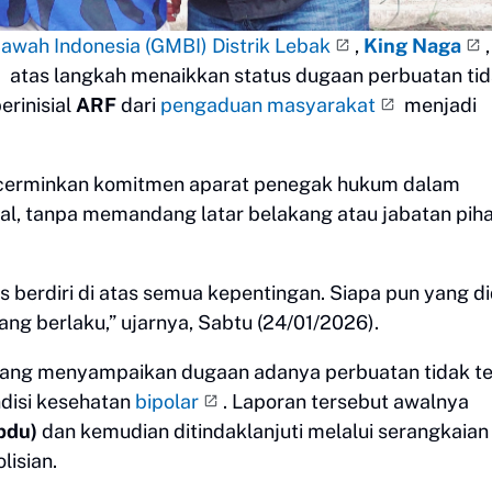
wah Indonesia (GMBI) Distrik Lebak
,
King Naga
,
atas langkah menaikkan status dugaan perbuatan ti
erinisial
ARF
dari
pengaduan masyarakat
menjadi
ncerminkan komitmen aparat penegak hukum dalam
al, tanpa memandang latar belakang atau jabatan pih
berdiri di atas semua kepentingan. Siapa pun yang d
ang berlaku,” ujarnya, Sabtu (24/01/2026).
 yang menyampaikan dugaan adanya perbuatan tidak te
ndisi kesehatan
bipolar
. Laporan tersebut awalnya
pdu)
dan kemudian ditindaklanjuti melalui serangkaian
isian.