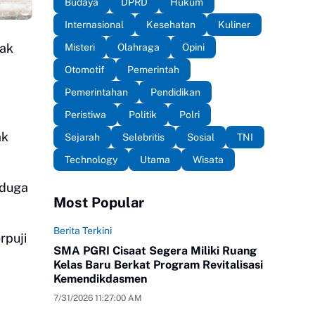
Budaya
DPRD
Hukum
Internasional
Kesehatan
Kuliner
dak
Misteri
Olahraga
Opini
Otomotif
Pemerintah
Pemerintahan
Pendidikan
Peristiwa
Politik
Polri
ak
Sejarah
Selebritis
Sosial
TNI
Technology
Utama
Wisata
iduga
Most Popular
Berita Terkini
rpuji
SMA PGRI Cisaat Segera Miliki Ruang
Kelas Baru Berkat Program Revitalisasi
Kemendikdasmen
7/31/2026 11:27:00 AM