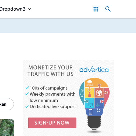
eriode 2026–2032 Resmi Dilantik, Dorong Sinergi Pemerintahan De
Dropdown3
kan