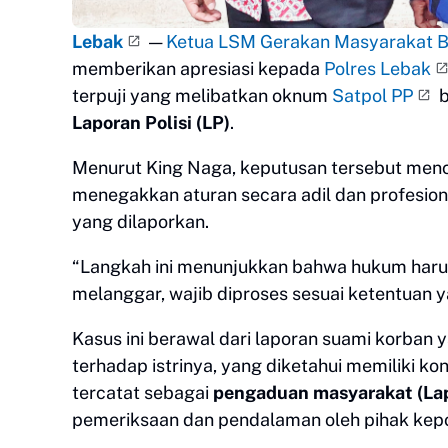
Lebak
—
Ketua LSM Gerakan Masyarakat Ba
memberikan apresiasi kepada
Polres Lebak
terpuji yang melibatkan oknum
Satpol PP
b
Laporan Polisi (LP)
.
Menurut King Naga, keputusan tersebut me
menegakkan aturan secara adil dan profesion
yang dilaporkan.
“Langkah ini menunjukkan bahwa hukum harus 
melanggar, wajib diproses sesuai ketentuan y
Kasus ini berawal dari laporan suami korban
terhadap istrinya, yang diketahui memiliki ko
tercatat sebagai
pengaduan masyarakat (La
pemeriksaan dan pendalaman oleh pihak kepol