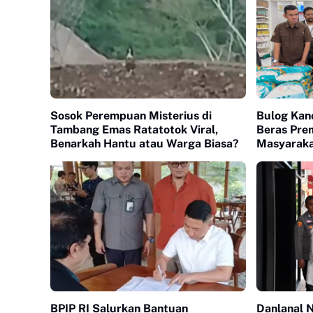
Sosok Perempuan Misterius di
Bulog Kan
Tambang Emas Ratatotok Viral,
Beras Pre
Benarkah Hantu atau Warga Biasa?
Masyaraka
BPIP RI Salurkan Bantuan
Danlanal N