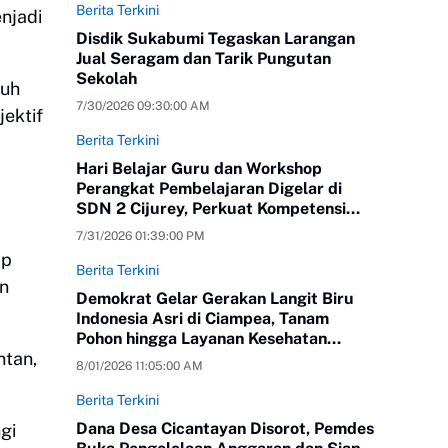
Berita Terkini
njadi
Disdik Sukabumi Tegaskan Larangan
Jual Seragam dan Tarik Pungutan
Sekolah
tuh
7/30/2026 09:30:00 AM
jektif
Berita Terkini
Hari Belajar Guru dan Workshop
Perangkat Pembelajaran Digelar di
SDN 2 Cijurey, Perkuat Kompetensi
Pendidik
7/31/2026 01:39:00 PM
ap
Berita Terkini
an
Demokrat Gelar Gerakan Langit Biru
Indonesia Asri di Ciampea, Tanam
Pohon hingga Layanan Kesehatan
ntan,
Gratis
8/01/2026 11:05:00 AM
Berita Terkini
Dana Desa Cicantayan Disorot, Pemdes
gi