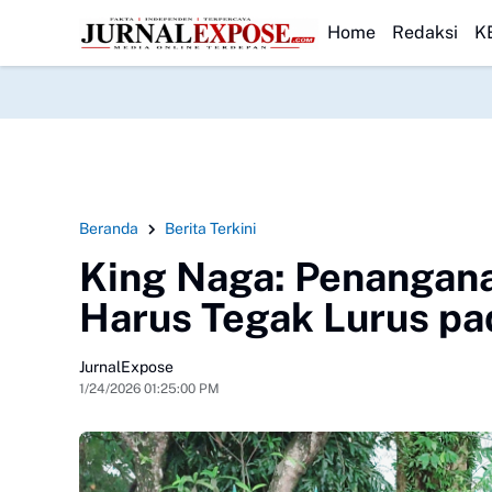
ga Kamtibmas
KNPI Sulsel dan Bea Cukai Makassar Jajaki Kolaborasi 
HEADLINE
Home
Redaksi
K
Beranda
Berita Terkini
King Naga: Penangan
Harus Tegak Lurus p
JurnalExpose
1/24/2026 01:25:00 PM