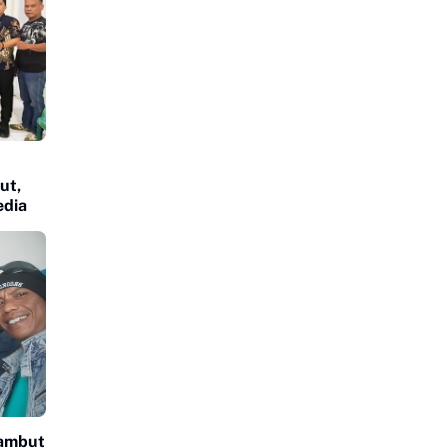
ut,
edia
ambut