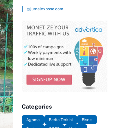
@jurnalexpose.com
Categories
Agama
Berita Terkini
Bisnis