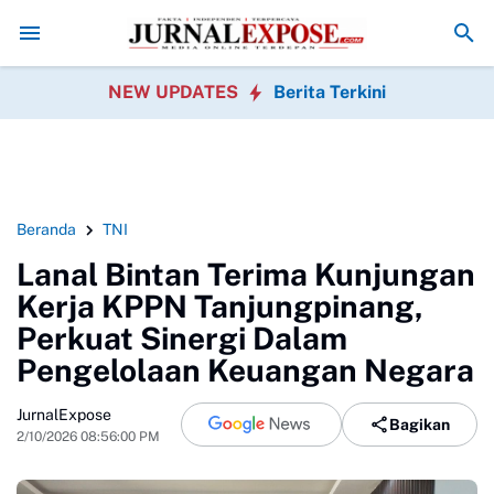
ga Rayakan HUT RI
Diduga di Menu MBG Ada Gorengan, Wali Murid SD
NEW UPDATES
Berita Terkini
Beranda
TNI
Lanal Bintan Terima Kunjungan
Kerja KPPN Tanjungpinang,
Perkuat Sinergi Dalam
Pengelolaan Keuangan Negara
JurnalExpose
Bagikan
2/10/2026 08:56:00 PM