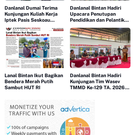
Danlanal Dumai Terima
Danlanal Bintan Hadiri
Kunjungan Kuliah Kerja
Upacara Penutupan
Iptek Pasis Seskoau
Pendidikan dan Pelantikan
Angkatan 65 TP. 2026
Siswa SPPI, KDKMP, dan
KNP
Lanal Bintan Ikut Bagikan
Danlanal Bintan Hadiri
Bendera Merah Putih
Kunjungan Tim Wasev
Sambut HUT RI
TMMD Ke-129 TA. 2026
Kodim
0315/Tanjungpinang