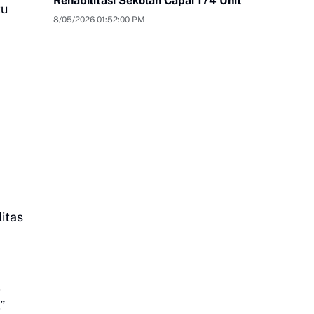
Rehabilitasi Sekolah Capai 174 Unit
tu
8/05/2026 01:52:00 PM
litas
,
”