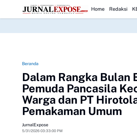
Dumai Ajak Warga Peduli Pesisir
HEADLINE
Danlanal Dumai Pimpin Bakti Sosial B
Home
Redaksi
K
Beranda
Dalam Rangka Bulan 
Pemuda Pancasila K
Warga dan PT Hiroto
Pemakaman Umum
JurnalExpose
5/31/2026 03:33:00 PM