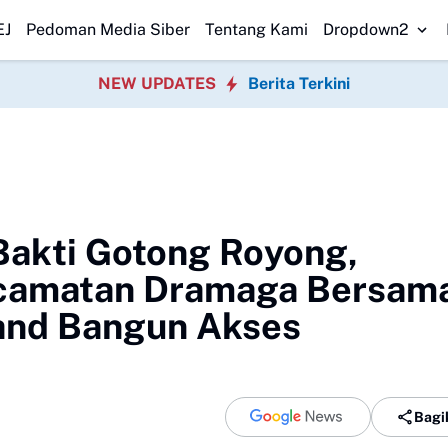
ersihkan Pantai Nelayan
PMBB Minta Klarifikasi Aktivitas Pengisian B
EJ
Pedoman Media Siber
Tentang Kami
Dropdown2
NEW UPDATES
Berita Terkini
Bakti Gotong Royong,
ecamatan Dramaga Bersam
land Bangun Akses
Bagi