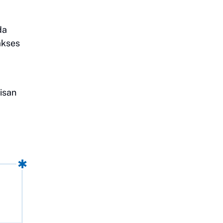
da
akses
isan