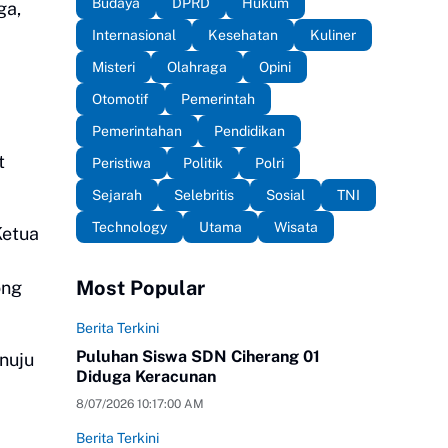
Budaya
DPRD
Hukum
ga,
Internasional
Kesehatan
Kuliner
Misteri
Olahraga
Opini
Otomotif
Pemerintah
Pemerintahan
Pendidikan
t
Peristiwa
Politik
Polri
Sejarah
Selebritis
Sosial
TNI
Technology
Utama
Wisata
Ketua
Most Popular
ong
Berita Terkini
Puluhan Siswa SDN Ciherang 01
nuju
Diduga Keracunan
8/07/2026 10:17:00 AM
Berita Terkini