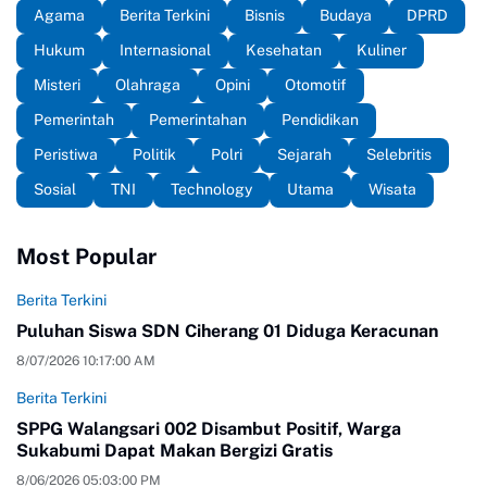
Agama
Berita Terkini
Bisnis
Budaya
DPRD
Hukum
Internasional
Kesehatan
Kuliner
Misteri
Olahraga
Opini
Otomotif
Pemerintah
Pemerintahan
Pendidikan
Peristiwa
Politik
Polri
Sejarah
Selebritis
Sosial
TNI
Technology
Utama
Wisata
Most Popular
Berita Terkini
Puluhan Siswa SDN Ciherang 01 Diduga Keracunan
8/07/2026 10:17:00 AM
Berita Terkini
SPPG Walangsari 002 Disambut Positif, Warga
Sukabumi Dapat Makan Bergizi Gratis
8/06/2026 05:03:00 PM