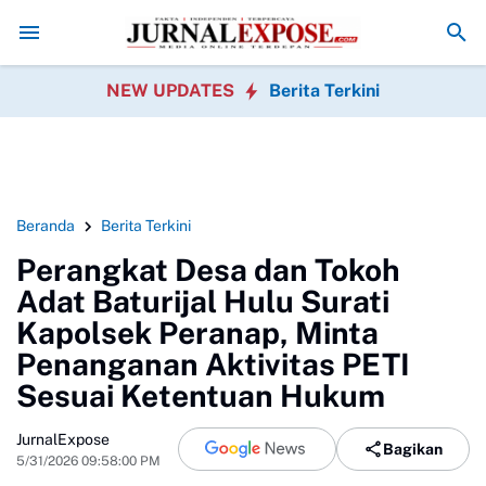
 Liar Dihentikan
Pegawai Kecamatan Caringin Gelar Khitanan Massal 
NEW UPDATES
Berita Terkini
Beranda
Berita Terkini
Perangkat Desa dan Tokoh
Adat Baturijal Hulu Surati
Kapolsek Peranap, Minta
Penanganan Aktivitas PETI
Sesuai Ketentuan Hukum
JurnalExpose
Bagikan
5/31/2026 09:58:00 PM