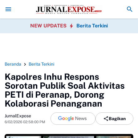
nal Nias Dampingi Gubernur Sumut Tinjau Lahewa
HUT ke-23, PPAD Ko
NEW UPDATES
Berita Terkini
Beranda
Berita Terkini
Kapolres Inhu Respons
Sorotan Publik Soal Aktivitas
PETI di Peranap, Dorong
Kolaborasi Penanganan
JurnalExpose
Bagikan
6/02/2026 02:58:00 PM