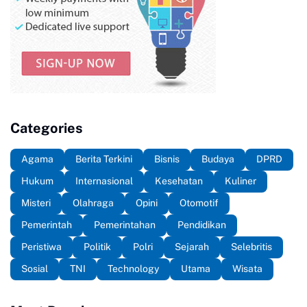
Categories
Agama
Berita Terkini
Bisnis
Budaya
DPRD
Hukum
Internasional
Kesehatan
Kuliner
Misteri
Olahraga
Opini
Otomotif
Pemerintah
Pemerintahan
Pendidikan
Peristiwa
Politik
Polri
Sejarah
Selebritis
Sosial
TNI
Technology
Utama
Wisata