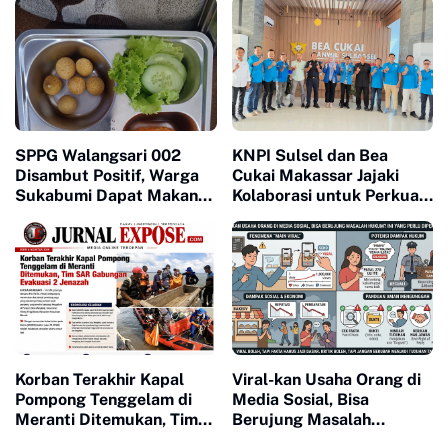
SPPG Walangsari 002
KNPI Sulsel dan Bea
Disambut Positif, Warga
Cukai Makassar Jajaki
Sukabumi Dapat Makan
Kolaborasi untuk Perkuat
Bergizi Gratis
Pemberdayaan Pemuda
Korban Terakhir Kapal
Viral-kan Usaha Orang di
Pompong Tenggelam di
Media Sosial, Bisa
Meranti Ditemukan, Tim
Berujung Masalah
SAR Gabungan Evakuasi 2
Hukum? Ini yang Perlu