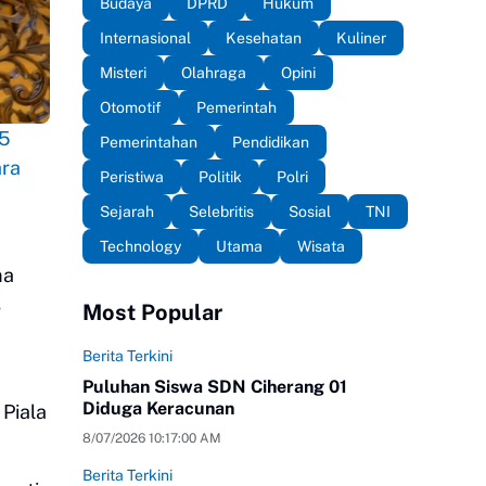
Budaya
DPRD
Hukum
Internasional
Kesehatan
Kuliner
Misteri
Olahraga
Opini
Otomotif
Pemerintah
5
Pemerintahan
Pendidikan
ara
Peristiwa
Politik
Polri
Sejarah
Selebritis
Sosial
TNI
Technology
Utama
Wisata
ma
s
Most Popular
Berita Terkini
Puluhan Siswa SDN Ciherang 01
Diduga Keracunan
Piala
8/07/2026 10:17:00 AM
Berita Terkini