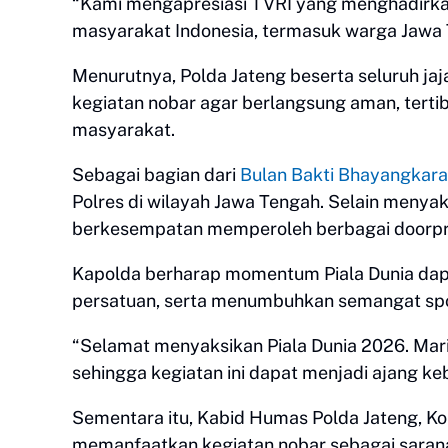
“Kami mengapresiasi TVRI yang menghadirkan 
masyarakat Indonesia, termasuk warga Jawa T
Menurutnya, Polda Jateng beserta seluruh 
kegiatan nobar agar berlangsung aman, terti
masyarakat.
Sebagai bagian dari
Bulan Bakti Bhayangkara
Polres di wilayah Jawa Tengah. Selain menya
berkesempatan memperoleh berbagai doorpriz
Kapolda berharap momentum Piala Dunia da
persatuan, serta menumbuhkan semangat spor
“Selamat menyaksikan Piala Dunia 2026. Mari
sehingga kegiatan ini dapat menjadi ajang k
Sementara itu, Kabid Humas Polda Jateng, K
memanfaatkan kegiatan nobar sebagai sara