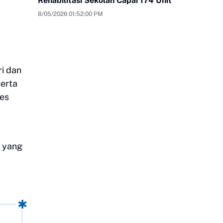
Rehabilitasi Sekolah Capai 174 Unit
8/05/2026 01:52:00 PM
a
ri dan
serta
bes
 yang