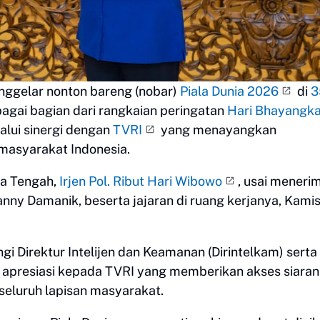
ggelar nonton bareng (nobar)
Piala Dunia 2026
di
3
gai bagian dari rangkaian peringatan
Hari Bhayangk
alui sinergi dengan
TVRI
yang menayangkan
 masyarakat Indonesia.
wa Tengah,
Irjen Pol. Ribut Hari Wibowo
, usai meneri
nny Damanik, beserta jajaran di ruang kerjanya, Kami
 Direktur Intelijen dan Keamanan (Dirintelkam) serta
apresiasi kepada TVRI yang memberikan akses siaran 
 seluruh lapisan masyarakat.