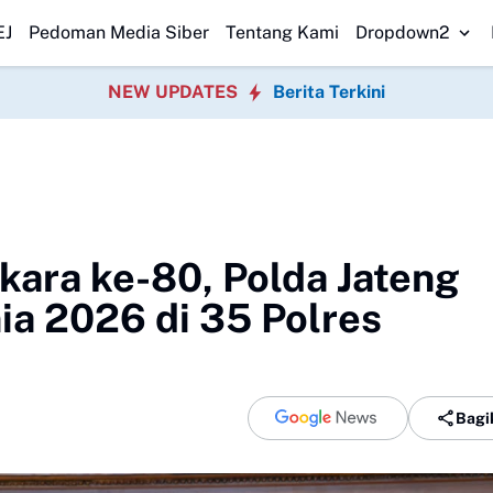
 Transparan Usut Kematian Winda
Forwatu Banten Soroti Dugaan P
EJ
Pedoman Media Siber
Tentang Kami
Dropdown2
NEW UPDATES
Berita Terkini
ara ke-80, Polda Jateng
ia 2026 di 35 Polres
Bagi