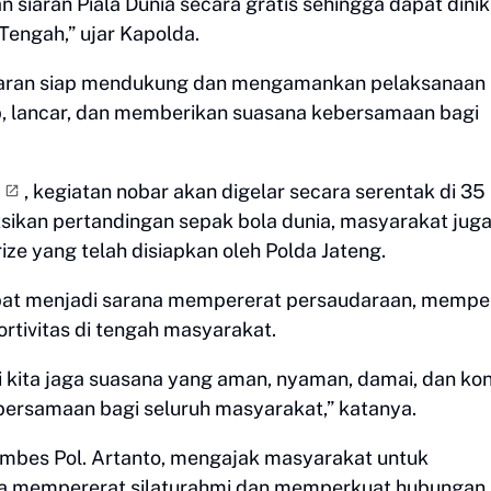
siaran Piala Dunia secara gratis sehingga dapat dini
engah,” ujar Kapolda.
jajaran siap mendukung dan mengamankan pelaksanaan
b, lancar, dan memberikan suasana kebersamaan bagi
, kegiatan nobar akan digelar secara serentak di 35
ksikan pertandingan sepak bola dunia, masyarakat jug
e yang telah disiapkan oleh Polda Jateng.
pat menjadi sarana mempererat persaudaraan, mempe
tivitas di tengah masyarakat.
 kita jaga suasana yang aman, nyaman, damai, dan kon
ebersamaan bagi seluruh masyarakat,” katanya.
ombes Pol. Artanto, mengajak masyarakat untuk
na mempererat silaturahmi dan memperkuat hubungan