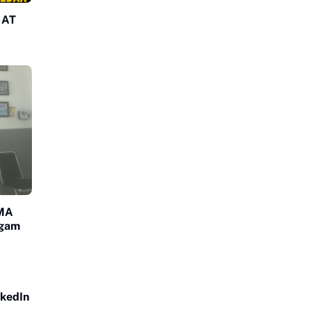
 AT
SMA
agam
nkedIn