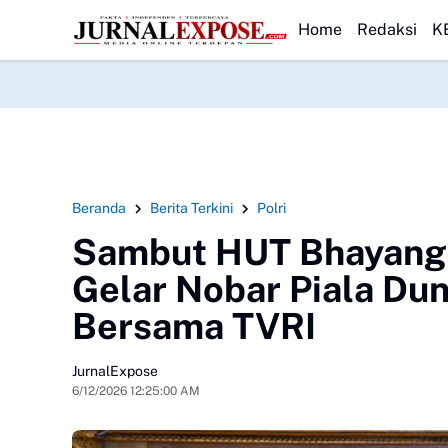
rid SDN Pasirwalang Kecewa
HEADLINE
SEKBER FAHMI Desak Polrestabes Medan
Home
Redaksi
K
Beranda
Berita Terkini
Polri
Sambut HUT Bhayangk
Gelar Nobar Piala Dun
Bersama TVRI
JurnalExpose
6/12/2026 12:25:00 AM