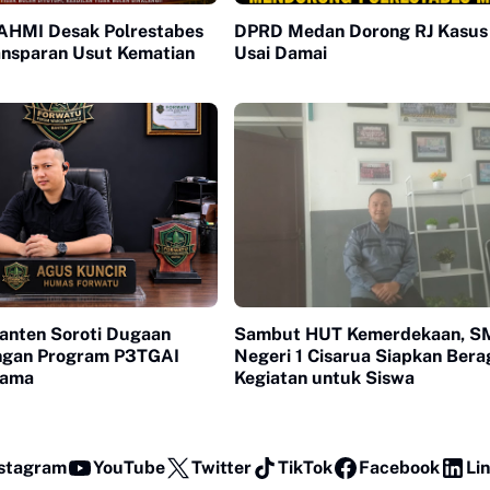
HMI Desak Polrestabes
DPRD Medan Dorong RJ Kasus
nsparan Usut Kematian
Usai Damai
anten Soroti Dugaan
Sambut HUT Kemerdekaan, 
ngan Program P3TGAI
Negeri 1 Cisarua Siapkan Ber
sama
Kegiatan untuk Siswa
stagram
YouTube
Twitter
TikTok
Facebook
Li