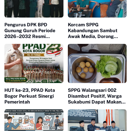
Pengurus DPK BPD
Korcam SPPG
Gunung Guruh Periode
Kabandungan Sambut
2026–2032 Resmi
Awak Media, Dorong
Dilantik, Dorong Sinergi
Transparansi Program Gizi
Pemerintahan Desa
HUT ke-23, PPAD Kota
SPPG Walangsari 002
Bogor Perkuat Sinergi
Disambut Positif, Warga
Pemerintah
Sukabumi Dapat Makan
Bergizi Gratis