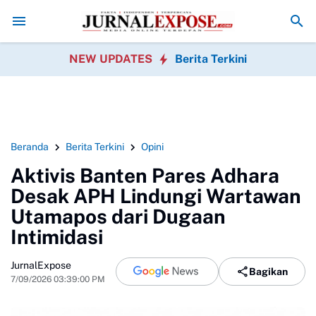
umi Sahkan Perda Disabilitas dan Setujui Perubahan KUA-PPAS 202
NEW UPDATES
Berita Terkini
Beranda
Berita Terkini
Opini
Aktivis Banten Pares Adhara
Desak APH Lindungi Wartawan
Utamapos dari Dugaan
Intimidasi
JurnalExpose
Bagikan
7/09/2026 03:39:00 PM