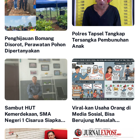
Polres Tapsel Tangkap
Penghijauan Bomang
Tersangka Pembunuhan
Disorot, Perawatan Pohon
Anak
Dipertanyakan
Sambut HUT
Viral-kan Usaha Orang di
Kemerdekaan, SMA
Media Sosial, Bisa
Negeri 1 Cisarua Siapkan
Berujung Masalah
Beragam Kegiatan untuk
Hukum? Ini yang Perlu
Siswa
Diperhatikan