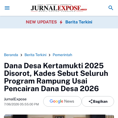
nghijauan Bomang Disorot, Perawatan Pohon Dipertanyakan
Orang Tu
NEW UPDATES
Berita Terkini
Beranda
Berita Terkini
Pemerintah
Dana Desa Kertamukti 2025
Disorot, Kades Sebut Seluruh
Program Rampung Usai
Pencairan Dana Desa 2026
JurnalExpose
Bagikan
7/06/2026 05:55:00 PM