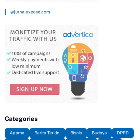
@jurnalexpose.com
Categories
Agama
Berita Terkini
Bisnis
Budaya
DPRD