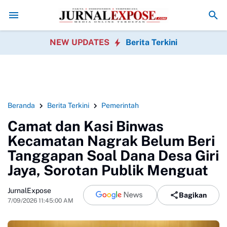
isian BBM Bojong
Orang Tua Tiga SDN Keluhkan Menu MBG Sukabumi
P
NEW UPDATES
Berita Terkini
Beranda
Berita Terkini
Pemerintah
Camat dan Kasi Binwas
Kecamatan Nagrak Belum Beri
Tanggapan Soal Dana Desa Giri
Jaya, Sorotan Publik Menguat
JurnalExpose
Bagikan
7/09/2026 11:45:00 AM