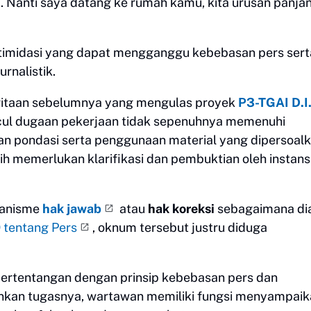
 Nanti saya datang ke rumah kamu, kita urusan panjan
ntimidasi yang dapat mengganggu kebebasan pers sert
rnalistik.
eritaan sebelumnya yang mengulas proyek
P3-TGAI D.I
ncul dugaan pekerjaan tidak sepenuhnya memenuhi
laman pondasi serta penggunaan material yang dipersoal
h memerlukan klarifikasi dan pembuktian oleh instans
kanisme
hak jawab
atau
hak koreksi
sebagaimana di
tentang Pers
, oknum tersebut justru diduga
i bertentangan dengan prinsip kebebasan pers dan
ankan tugasnya, wartawan memiliki fungsi menyampai