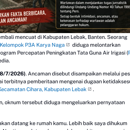
 kembali mencuat di Kabupaten Lebak, Banten. Seorang
 Kelompok P3A Karya Naga
diduga melontarkan
gram Percepatan Peningkatan Tata Guna Air Irigasi (
edia.
(8/7/2026)
. Ancaman disebut disampaikan melalui pe
sai terbitnya pemberitaan mengenai dugaan ketidakses
 Kecamatan Cihara, Kabupaten Lebak
.
n, oknum tersebut diduga mengeluarkan pernyataan
 akan datang ke rumah kamu. Lebih baik saya dihukum