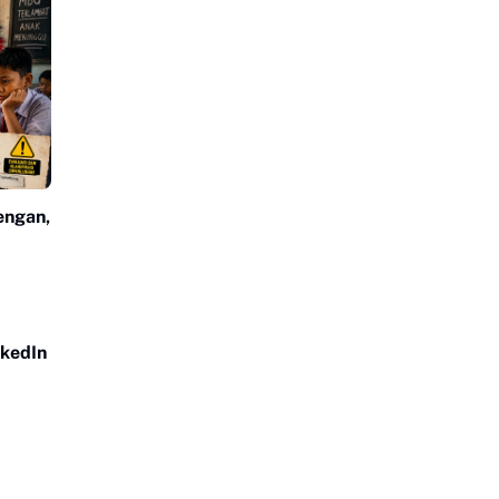
engan,
nkedIn