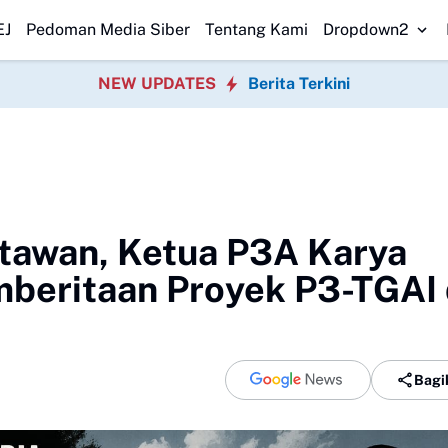
 Pesisir
Danlanal Dumai Pimpin Bakti Sosial Bersihkan Pantai Nelayan
EJ
Pedoman Media Siber
Tentang Kami
Dropdown2
NEW UPDATES
Berita Terkini
rtawan, Ketua P3A Karya
mberitaan Proyek P3-TGAI 
Bagi