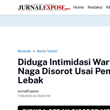
lar Khitanan Massal Gratis
HEADLINE
Saka Bahari Lanal Dumai Ajak Warga Peduli
Home
Redaksi
K
Beranda
Berita Terkini
Diduga Intimidasi Wa
Naga Disorot Usai Pe
Lebak
JurnalExpose
7/08/2026 04:36:00 PM