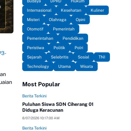
Budaya
DPRD
Hukum
Internasional
Kesehatan
Kuliner
Misteri
Olahraga
Opini
Otomotif
Pemerintah
Pemerintahan
Pendidikan
Peristiwa
Politik
Polri
P3-
Sejarah
Selebritis
Sosial
TNI
Technology
Utama
Wisata
san
uaian
Most Popular
Berita Terkini
Puluhan Siswa SDN Ciherang 01
Diduga Keracunan
8/07/2026 10:17:00 AM
Berita Terkini