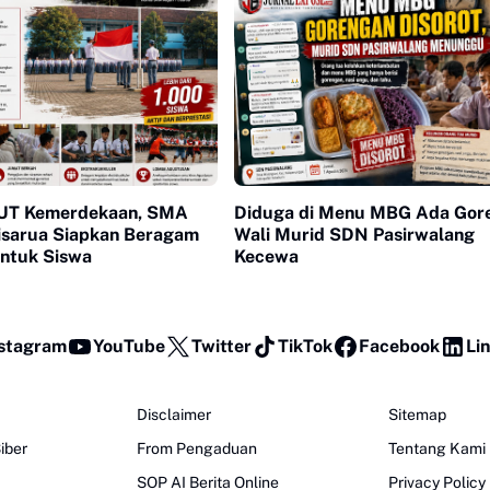
UT Kemerdekaan, SMA
Diduga di Menu MBG Ada Gor
Cisarua Siapkan Beragam
Wali Murid SDN Pasirwalang
untuk Siswa
Kecewa
stagram
YouTube
Twitter
TikTok
Facebook
Li
Disclaimer
Sitemap
iber
From Pengaduan
Tentang Kami
SOP AI Berita Online
Privacy Policy