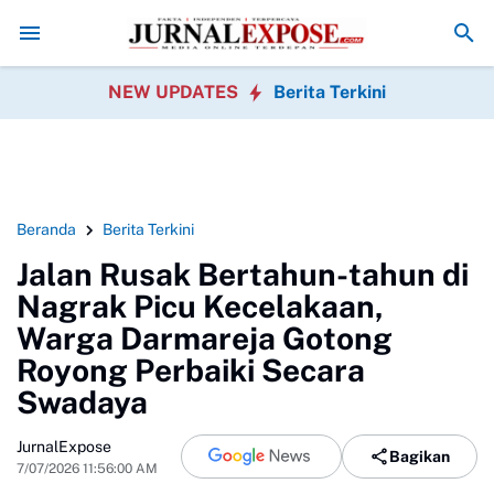
D Sukabumi Sahkan Perda Disabilitas dan Setujui Perubahan KUA-P
NEW UPDATES
Berita Terkini
Beranda
Berita Terkini
Jalan Rusak Bertahun-tahun di
Nagrak Picu Kecelakaan,
Warga Darmareja Gotong
Royong Perbaiki Secara
Swadaya
JurnalExpose
Bagikan
7/07/2026 11:56:00 AM