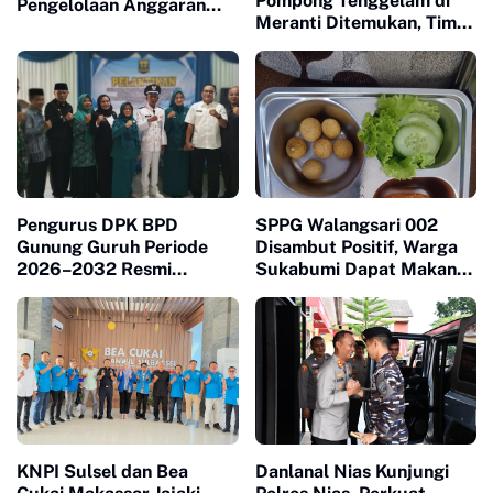
Pompong Tenggelam di
Pengelolaan Anggaran
Meranti Ditemukan, Tim
dan Siap Diaudit
SAR Gabungan Evakuasi 2
Jenazah
Pengurus DPK BPD
SPPG Walangsari 002
Gunung Guruh Periode
Disambut Positif, Warga
2026–2032 Resmi
Sukabumi Dapat Makan
Dilantik, Dorong Sinergi
Bergizi Gratis
Pemerintahan Desa
KNPI Sulsel dan Bea
Danlanal Nias Kunjungi