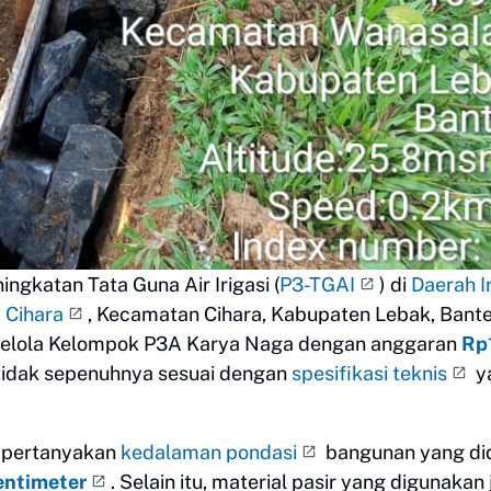
gkatan Tata Guna Air Irigasi (
P3-TGAI
) di
Daerah Ir
 Cihara
, Kecamatan Cihara, Kabupaten Lebak, Bante
ikelola Kelompok P3A Karya Naga dengan anggaran
Rp
tidak sepenuhnya sesuai dengan
spesifikasi teknis
y
mpertanyakan
kedalaman pondasi
bangunan yang di
entimeter
. Selain itu, material pasir yang digunakan