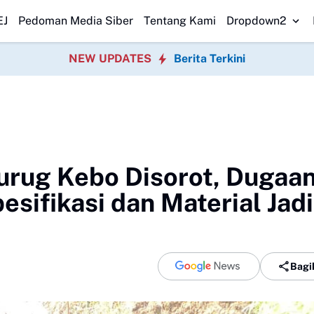
k Polrestabes Medan Transparan Usut Kematian Winda
Forwatu Ban
EJ
Pedoman Media Siber
Tentang Kami
Dropdown2
NEW UPDATES
Berita Terkini
Curug Kebo Disorot, Dugaa
esifikasi dan Material Jadi
Bagi