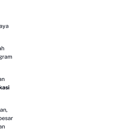
Saya
ah
ogram
an
kasi
an,
besar
an