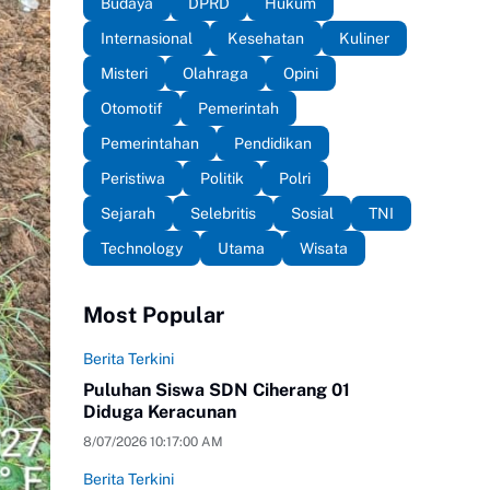
Budaya
DPRD
Hukum
Internasional
Kesehatan
Kuliner
Misteri
Olahraga
Opini
Otomotif
Pemerintah
Pemerintahan
Pendidikan
Peristiwa
Politik
Polri
Sejarah
Selebritis
Sosial
TNI
Technology
Utama
Wisata
Most Popular
Berita Terkini
Puluhan Siswa SDN Ciherang 01
Diduga Keracunan
8/07/2026 10:17:00 AM
Berita Terkini