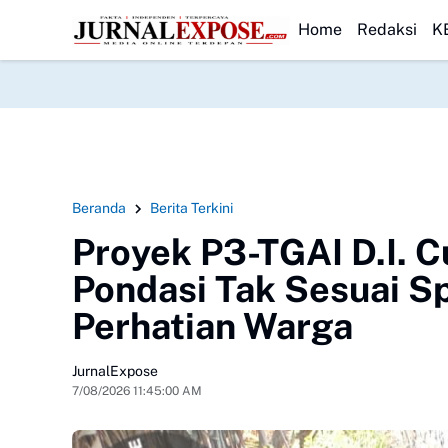
a Gorengan, Wali Murid SDN Pasirwalang Kecewa
HEADLINE
SEKBER FAHMI Desa
Home
Redaksi
K
Beranda
Berita Terkini
Proyek P3-TGAI D.I. 
Pondasi Tak Sesuai Sp
Perhatian Warga
JurnalExpose
7/08/2026 11:45:00 AM