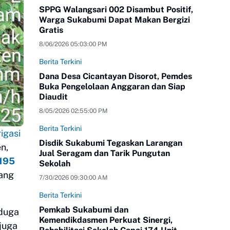
SPPG Walangsari 002 Disambut Positif,
Warga Sukabumi Dapat Makan Bergizi
Gratis
8/06/2026 05:03:00 PM
Berita Terkini
Dana Desa Cicantayan Disorot, Pemdes
Buka Pengelolaan Anggaran dan Siap
Diaudit
8/05/2026 02:55:00 PM
Berita Terkini
igasi
Disdik Sukabumi Tegaskan Larangan
n,
Jual Seragam dan Tarik Pungutan
195
Sekolah
ang
7/30/2026 09:30:00 AM
Berita Terkini
Pemkab Sukabumi dan
duga
Kemendikdasmen Perkuat Sinergi,
 juga