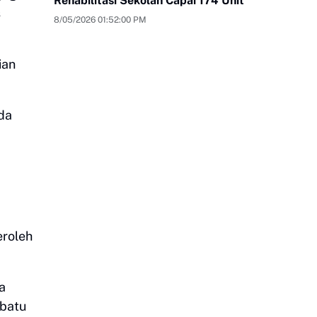
Rehabilitasi Sekolah Capai 174 Unit
s
8/05/2026 01:52:00 PM
ian
da
roleh
a
 batu