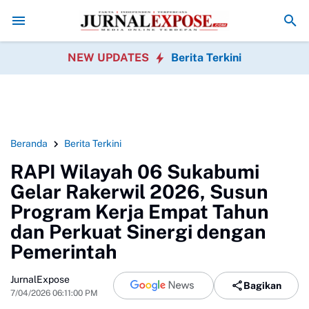
ntikan
Pegawai Kecamatan Caringin Gelar Khitanan Massal Gratis
Saka
NEW UPDATES
Berita Terkini
Beranda
Berita Terkini
RAPI Wilayah 06 Sukabumi
Gelar Rakerwil 2026, Susun
Program Kerja Empat Tahun
dan Perkuat Sinergi dengan
Pemerintah
JurnalExpose
Bagikan
7/04/2026 06:11:00 PM