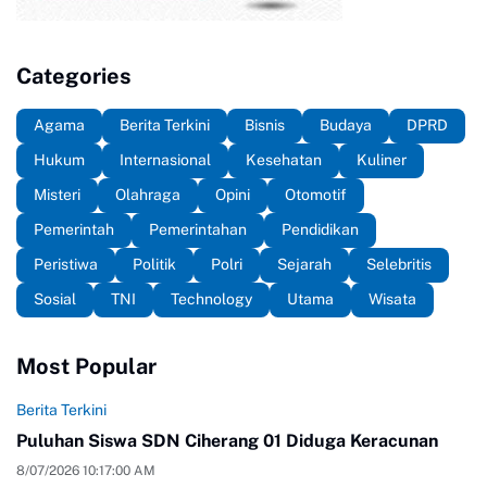
Categories
Agama
Berita Terkini
Bisnis
Budaya
DPRD
Hukum
Internasional
Kesehatan
Kuliner
Misteri
Olahraga
Opini
Otomotif
Pemerintah
Pemerintahan
Pendidikan
Peristiwa
Politik
Polri
Sejarah
Selebritis
Sosial
TNI
Technology
Utama
Wisata
Most Popular
Berita Terkini
Puluhan Siswa SDN Ciherang 01 Diduga Keracunan
8/07/2026 10:17:00 AM